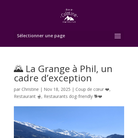
Sélectionner une page
🌄 La Grange à Phil, un
cadre d’exception
par
Christine
|
Nov 18, 2025
|
Coup de cœur ❤️
,
Restaurant 🫕
,
Restaurants dog-friendly 🐕❤️