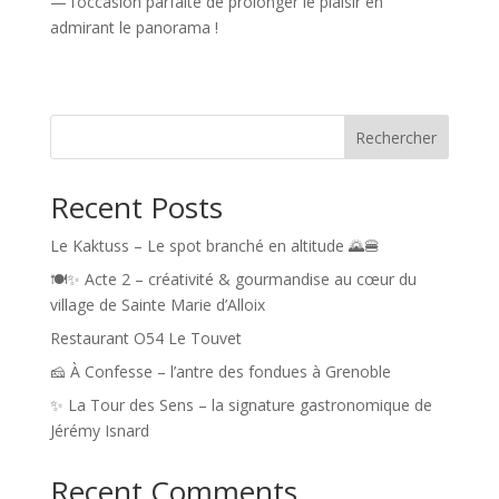
— l’occasion parfaite de prolonger le plaisir en
admirant le panorama !
Rechercher
Recent Posts
Le Kaktuss – Le spot branché en altitude 🌄🍔
🍽️✨ Acte 2 – créativité & gourmandise au cœur du
village de Sainte Marie d’Alloix
Restaurant O54 Le Touvet
🧀 À Confesse – l’antre des fondues à Grenoble
✨ La Tour des Sens – la signature gastronomique de
Jérémy Isnard
Recent Comments