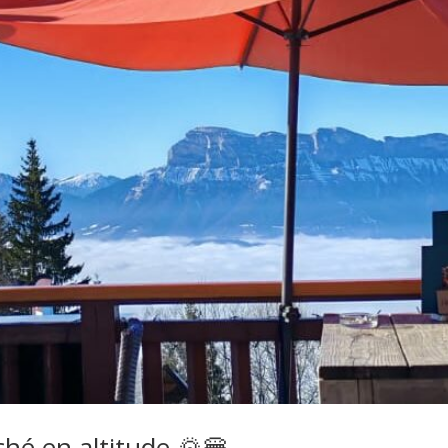
ché en altitude 🌄🍔