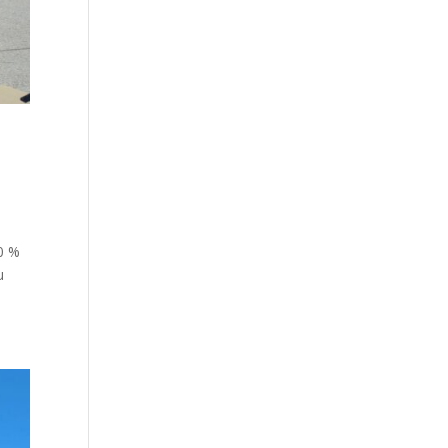
00 %
u