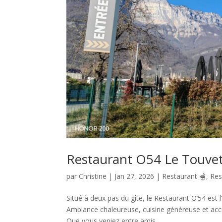
Restaurant O54 Le Touve
par
Christine
|
Jan 27, 2026
|
Restaurant 🫕
,
Res
Situé à deux pas du gîte, le Restaurant O’54 est
Ambiance chaleureuse, cuisine généreuse et accue
Que vous veniez entre amis,...