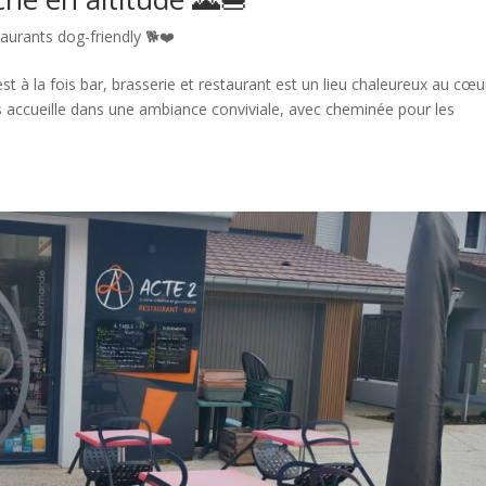
aurants dog-friendly 🐕❤️
t à la fois bar, brasserie et restaurant est un lieu chaleureux au cœu
us accueille dans une ambiance conviviale, avec cheminée pour les