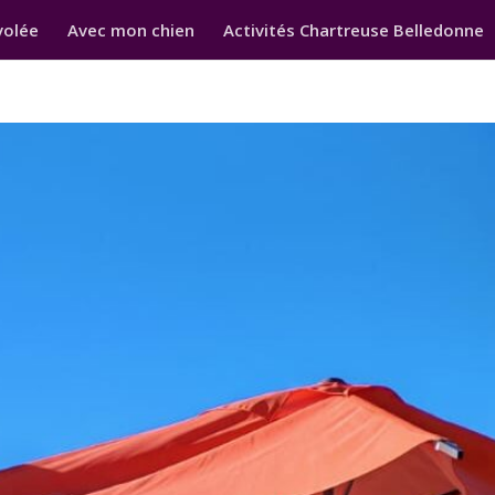
volée
Avec mon chien
Activités Chartreuse Belledonne