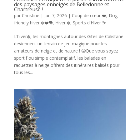
des paysages enneigés de Belledonne et
Chartreuse !
par
Christine
|
Jan 7, 2026
|
Coup de cœur ❤️
,
Dog-
friendly hiver ❄️❤️🐕
,
Hiver ❄️
,
Sports d'Hiver ⛷️
L’hiver❄️, les montagnes autour des Gîtes de Calistane
deviennent un terrain de jeu magique pour les
amateurs de neige et de nature ! 🤩Que vous soyez
sportif ou simple contemplatif, les balades en
raquettes à neige offrent des itinéraires balisés pour
tous les...