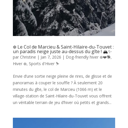
❄️ Le Col de Marcieu & Saint-Hilaire-du-Touvet :
un paradis neige juste au-dessus du gîte ! 🏔️✨
par
Christine
|
Jan 7, 2026
|
Dog-friendly hiver ❄️❤️🐕
,
Hiver ❄️
,
Sports d'Hiver ⛷️
Envie d’une sortie neige pleine de rires, de glisse et de
panoramas à couper le souffle ? À seulement 20
minutes du gîte, le col de Marcieu (1066 m) et le
village-station de Saint-Hilaire-du-Touvet vous offrent
un véritable terrain de jeu d’hiver où petits et grands...