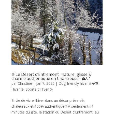
❄️ Le Désert d’Entremont : nature, glisse &
charme authentique en Chartreuse ! 🏔️🤍
par
Christine
|
Jan 7, 2026
|
Dog-friendly hiver ❄️❤️🐕
,
Hiver ❄️
,
Sports d'Hiver ⛷️
Envie de vivre l’hiver dans un décor préservé,
chaleureux et 100% authentique ? À seulement 41
minutes du gîte, la station du Désert d’Entremont, au