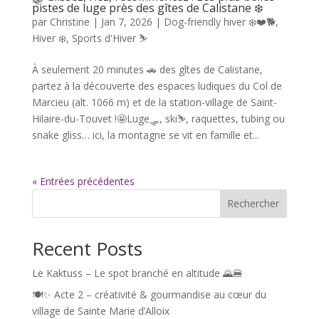
pistes de luge près des gîtes de Calistane ❄️
par
Christine
|
Jan 7, 2026
|
Dog-friendly hiver ❄️❤️🐕
,
Hiver ❄️
,
Sports d'Hiver ⛷️
À seulement 20 minutes 🚗 des gîtes de Calistane,
partez à la découverte des espaces ludiques du Col de
Marcieu (alt. 1066 m) et de la station-village de Saint-
Hilaire-du-Touvet !🤩Luge🛷, ski⛷️, raquettes, tubing ou
snake gliss… ici, la montagne se vit en famille et...
« Entrées précédentes
Rechercher
Recent Posts
Le Kaktuss – Le spot branché en altitude 🌄🍔
🍽️✨ Acte 2 – créativité & gourmandise au cœur du
village de Sainte Marie d’Alloix