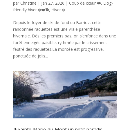
par
Christine
|
Jan 27, 2026
|
Coup de cœur ❤️
,
Dog-
friendly hiver ❄️❤️🐕
,
Hiver ❄️
Depuis le foyer de ski de fond du Barrioz, cette
randonnée raquettes est une vraie parenthèse
hivernale. Dès les premiers pas, on s’enfonce dans une
forêt enneigée paisible, rythmée par le crissement
feutré des raquettes.La montée est progressive,
ponctuée de jolis...
🌲Sainte-Marie-du-Mont un petit paradis