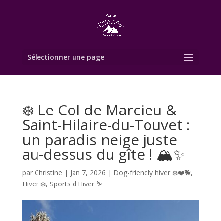
Sélectionner une page
❄️ Le Col de Marcieu &
Saint-Hilaire-du-Touvet :
un paradis neige juste
au-dessus du gîte ! 🏔️✨
par
Christine
|
Jan 7, 2026
|
Dog-friendly hiver ❄️❤️🐕
,
Hiver ❄️
,
Sports d'Hiver ⛷️