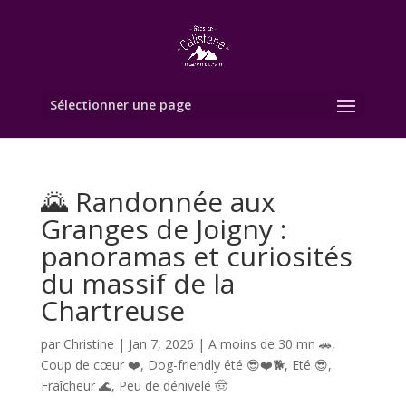
Sélectionner une page
🌄 Randonnée aux
Granges de Joigny :
panoramas et curiosités
du massif de la
Chartreuse
par
Christine
|
Jan 7, 2026
|
A moins de 30 mn 🚗
,
Coup de cœur ❤️
,
Dog-friendly été 😎❤️🐕
,
Eté 😎
,
Fraîcheur 🌊
,
Peu de dénivelé 🤠