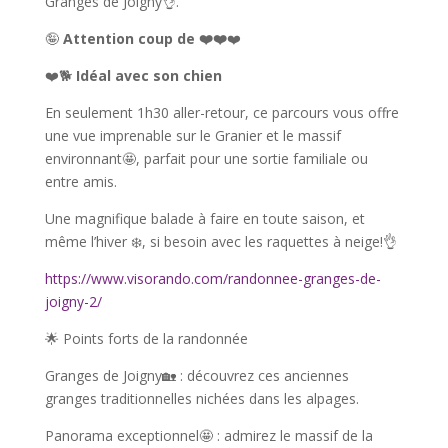
Granges de Joigny👌.
🤪
Attention coup de ❤️❤️
❤️
❤️🐕
Idéal avec son chien
En seulement 1h30 aller-retour, ce parcours vous offre
une vue imprenable sur le Granier et le massif
environnant🤩, parfait pour une sortie familiale ou
entre amis.
Une magnifique balade à faire en toute saison, et
même l’hiver ❄️, si besoin avec les raquettes à neige!👌
https://www.visorando.com/randonnee-granges-de-
joigny-2/
🌟 Points forts de la randonnée
Granges de Joigny🏡 : découvrez ces anciennes
granges traditionnelles nichées dans les alpages.
Panorama exceptionnel🤩 : admirez le massif de la