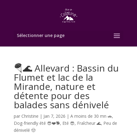
Sélectionner une page
🪂🌊 Allevard : Bassin du
Flumet et lac de la
Mirande, nature et
détente pour des
balades sans dénivelé
par
Christine
|
Jan 7, 2026
|
A moins de 30 mn 🚗
,
Dog-friendly été 😎❤️🐕
,
Eté 😎
,
Fraîcheur 🌊
,
Peu de
dénivelé 🤠