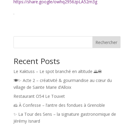
https://share.google/owhq2956zpLA52m3g
.
Rechercher
Recent Posts
Le Kaktuss – Le spot branché en altitude 🌄🍔
🍽️✨ Acte 2 – créativité & gourmandise au cœur du
village de Sainte Marie d’Alloix
Restaurant O54 Le Touvet
🧀 À Confesse – l’antre des fondues à Grenoble
✨ La Tour des Sens – la signature gastronomique de
Jérémy Isnard