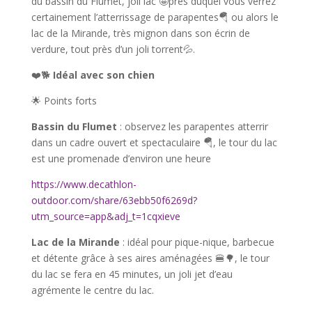
du bassin du Flumet, joli lac 🤩près duquel vous verrez
certainement l’atterrissage de parapentes🪂 ou alors le
lac de la Mirande, très mignon dans son écrin de
verdure, tout près d’un joli torrent💦.
❤️🐕
Idéal avec son chien
🌟 Points forts
Bassin du Flumet
: observez les parapentes atterrir
dans un cadre ouvert et spectaculaire 🪂, le tour du lac
est une promenade d’environ une heure
https://www.decathlon-
outdoor.com/share/63ebb50f6269d?
utm_source=app&adj_t=1cqxieve
Lac de la Mirande
: idéal pour pique-nique, barbecue
et détente grâce à ses aires aménagées 🍔🌳, le tour
du lac se fera en 45 minutes, un joli jet d’eau
agrémente le centre du lac.