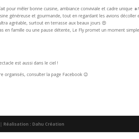
rfait pour mêler bonne cuisine, ambiance conviviale et cadre unique ☀️
isine généreuse et gourmande, tout en regardant les avions décoller 
 ultra agréable, surtout en terrasse aux beaux jours 😍
pas en famille ou une pause détente, Le Fly promet un moment simple
tacle est aussi dans le ciel !
tre organisés, consulter la page Facebook 😉
|
Réalisation : Dahu Création