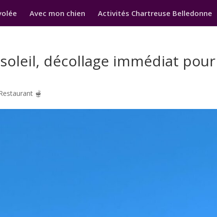
volée
Avec mon chien
Activités Chartreuse Belledonne
u soleil, décollage immédiat pour
Restaurant 🫕