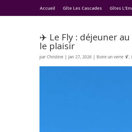
Accueil
Gîte Les Cascades
Gîtes L’En
✈️ Le Fly : déjeuner a
le plaisir
par
Christine
|
Jan 27, 2026
|
Boire un verre 🍹
,